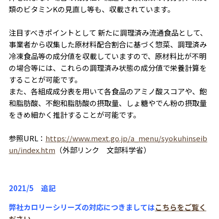
類のビタミンKの見直し等も、収載されています。
注目すべきポイントとして 新たに調理済み流通食品として、
事業者から収集した原材料配合割合に基づく惣菜、調理済み
冷凍食品等の成分値を収載していますので、原材料比が不明
の場合等には、これらの調理済み状態の成分値で栄養計算を
することが可能です。
また、各組成成分表を用いて各食品のアミノ酸スコアや、飽
和脂肪酸、不飽和脂肪酸の摂取量、しょ糖やでん粉の摂取量
をきめ細かく推計することが可能です。
参照URL：
https://www.mext.go.jp/a_menu/syokuhinseib
un/index.htm
（外部リンク 文部科学省）
2021/5 追記
弊社カロリーシリーズの対応につきましては
こちらをご覧く
ださい。