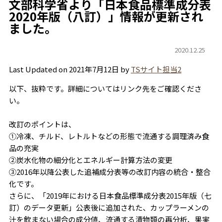
文部科学省より「日本食品標準成分表
2020年版（八訂）」情報が更新され
ました。
2020.12.25
Last Updated on 2021年7月12日 by
TSサイト担当2
以下、抜粋です。詳細についてはリンク先をご確認くださ
い。
改訂のポイントは、
①冷凍、チルド、レトルトなどの形態で流通する調理済み食
品の充実
②炭水化物の細分化とエネルギー計算方法の変更
③2016年以降公表した追補成分表等の改訂内容の統合・整合
化です。
さらに、「2019年における日本食品標準成分表2015年版（七
訂）のデータ更新」公表後に追加された、カップラーメンの
汁を飲まない場合の成分値、流通する漬物類の再分析、果実