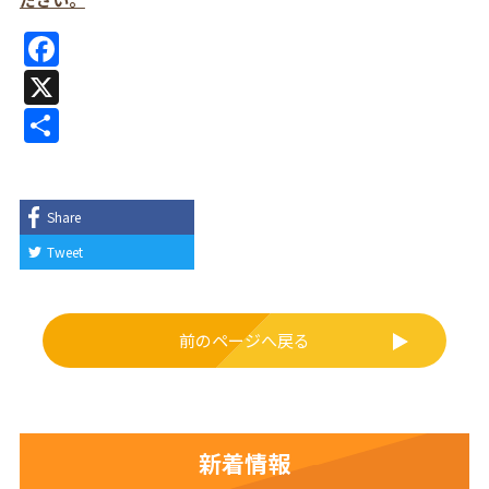
F
a
X
c
共
e
有
b
o
Share
o
Tweet
k
前のページへ戻る
新着情報