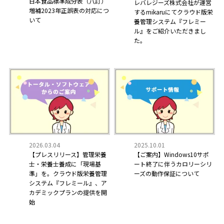
日本食品標準成分表（八訂）
レバレジーズ株式会社が運営
増補2023年正誤表の対応につ
するmikaruにてクラウド版栄
いて
養管理システム『フレミー
ル』をご紹介いただきまし
た。
2025.10.01
2026.03.04
【ご案内】Windows10サポ
【プレスリリース】管理栄養
ート終了に伴うカロリーシリ
士・栄養士養成に「現場基
ーズの動作保証について
準」を。クラウド版栄養管理
システム『フレミール』、ア
カデミックプランの提供を開
始