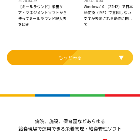
2024.04.04
2024.04.26
Windows10 （22H2）で日本
【ミールラウンド】栄養ケ
語変換（IME）で意図しない
ア・マネジメントソフトから
文字が表示される動作に関し
使ってミールラウンド記入表
て
を印刷
もっとみる
病院、施設、保育園などあらゆる
給食現場で運用できる栄養管理・給食管理ソフト