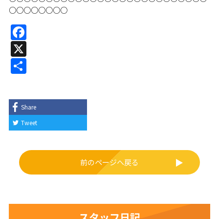
○○○○○○○○
F
a
X
c
共
e
有
b
o
Share
o
Tweet
k
前のページへ戻る
スタッフ日記