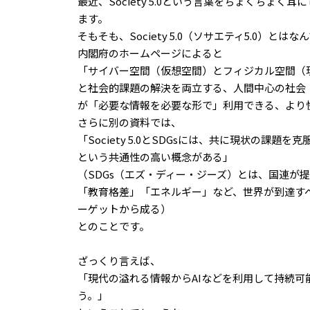
最近、Society 5.0という言葉をちょくちょ
ます。
そもそも、Society 5.0（ソサエティ5.0）とは
内閣府のホームページによると
「サイバー空間（仮想空間）とフィジカル空間（
と社会的課題の解決を両立する、人間中心の社会（S
が「必要な情報を必要な形で」利用できる、より快適な
さらに別の資料では、
「Society 5.0とSDGsには、共に現状の
という共通性の高い概念がある」
（SDGs（エズ・ディー・ジーズ）とは、国連が
「教育格差」「エネルギー」など、世界が到達すべ
ーゲットから成る）
とのことです。
ざっくり言えば、
「現代の溢れる情報からAIなどを利用して持続
う。」