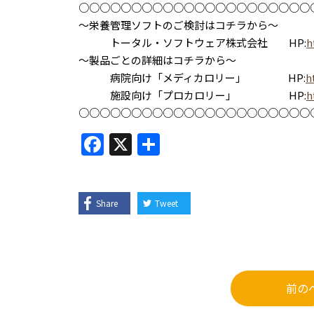
○○○○○○○○○○○○○○○○○○○○○○
～栄養管理ソフトのご検討はコチラから～
トータル・ソフトウェア株式会社 HP:
h
～製品ごとの詳細はコチラから～
病院向け「メディカロリー」 HP:
h
施設向け「プロカロリー」 HP:
h
○○○○○○○○○○○○○○○○○○○○○○
F
X
共
a
有
c
e
Share
Tweet
b
o
o
前の
k