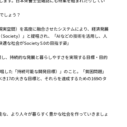
く耳にします。日本栄養士会雑誌にも特集を組まれたりしてい
なんでしょう？
現実空間）を高度に融合させたシステムにより、経済発展
ociety）」と提唱され、「AIなどの技術を活用し、人
社会がSociety 5.0の目指す姿」
課題を克服し、持続的な発展と暮らしやすさを実現する目標・目的
提唱した「持続可能な開発目標）」のこと。「貧困問題」
き17の大きな目標と、それらを達成するための169のタ
可能な、より人々が暮らすく豊かな社会を作っていきましょ