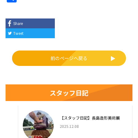
e
有
b
o
Share
o
Tweet
k
前のページへ戻る
スタッフ日記
【スタッフ日記】長島造形美術展
2025.12.08