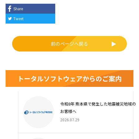
b
o
Share
o
Tweet
k
前のページへ戻る
トータルソフトウェアからのご案内
令和8年 熊本県で発生した地震被災地域の
お客様へ
2026.07.29