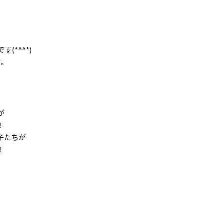
です(*^^*)
す。
が
！
子たちが
！