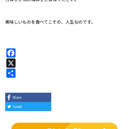
美味しいものを食べてこその、人生なのです。
F
a
X
c
共
e
有
b
o
Share
o
Tweet
k