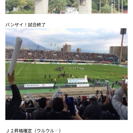
バンザイ！試合終了
Ｊ２昇格確定（ウルウル…）