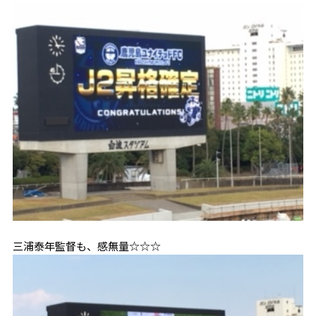
三浦泰年監督も、感無量☆☆☆