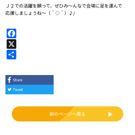
Ｊ２での活躍を願って、ぜひみ～んなで会場に足を運んで
応援しましょうね～（＾◇＾）♪/
F
a
X
c
共
e
有
b
o
Share
o
Tweet
k
前のページへ戻る