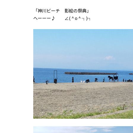
「神川ビーチ 影絵の祭典」
へーーー♪ ∠( ^ o ^ ┐)┐