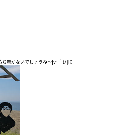
ノ
着かないでしょうね～|v･｀)ﾉ|Ю