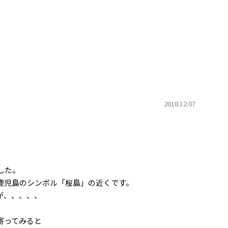
2018.12.07
した。
鹿児島のシンボル「桜島」の近くです。
が、、、、、
寄ってみると