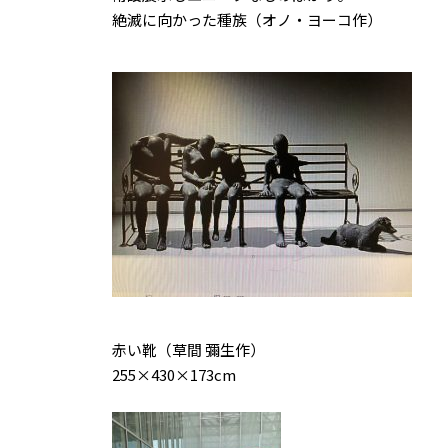
絶滅に向かった種族（オノ・ヨーコ作）
赤い靴（草間 彌生作）
255×430×173cm