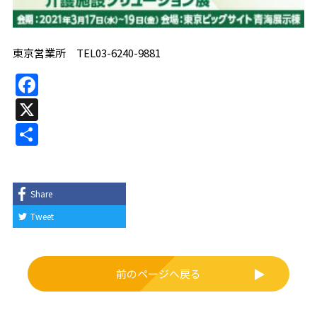
東京営業所 TEL03-6240-9881
F
a
X
c
共
e
有
b
o
Share
o
Tweet
k
前のページへ戻る