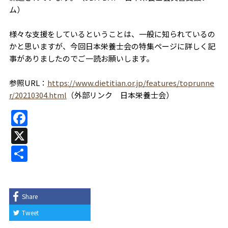
ム）
様々な支援をしているということは、一般に知られているの
かと思いますが、今回日本栄養士会の特集ページに詳しく記
事がありましたのでご一読お願いします。
参照URL
：
https://www.dietitian.or.jp/features/toprunne
r/20210304.html
（外部リンク 日本栄養士会）
F
a
X
c
共
e
有
b
o
Share
o
Tweet