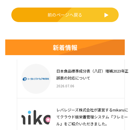
k
前のページへ戻る
新着情報
日本食品標準成分表（八訂）増補2023年正
誤表の対応について
2026.07.06
レバレジーズ株式会社が運営するmikaruに
てクラウド版栄養管理システム『フレミー
ル』をご紹介いただきました。