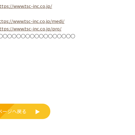
ttps://www.tsc-inc.co.jp/
ttps://www.tsc-inc.co.jp/medi/
ttps://www.tsc-inc.co.jp/pro/
○○○○○○○○○○○○○○○○○
ページへ戻る