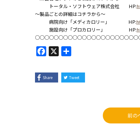
トータル・ソフトウェア株式会社 HP:
h
～製品ごとの詳細はコチラから～
病院向け「メディカロリー」 HP:
h
施設向け「プロカロリー」 HP:
h
○○○○○○○○○○○○○○○○○○○○○○
F
X
共
a
有
c
e
Share
Tweet
b
o
o
前の
k