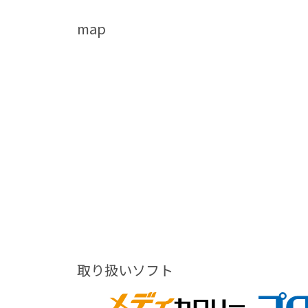
c
map
e
b
o
o
k
取り扱いソフト