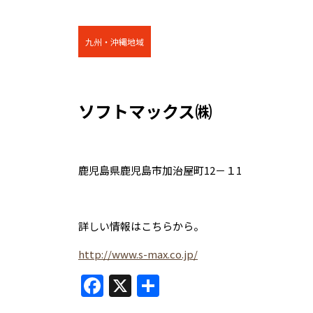
九州・沖縄地域
ソフトマックス㈱
鹿児島県鹿児島市加治屋町12－１1
詳しい情報はこちらから。
http://www.s-max.co.jp/
F
X
共
a
有