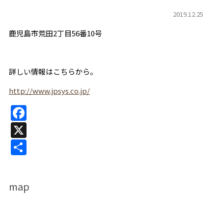
2019.12.25
鹿児島市荒田2丁目56番10号
詳しい情報はこちらから。
http://www.jpsys.co.jp/
F
a
X
c
共
e
有
b
map
o
o