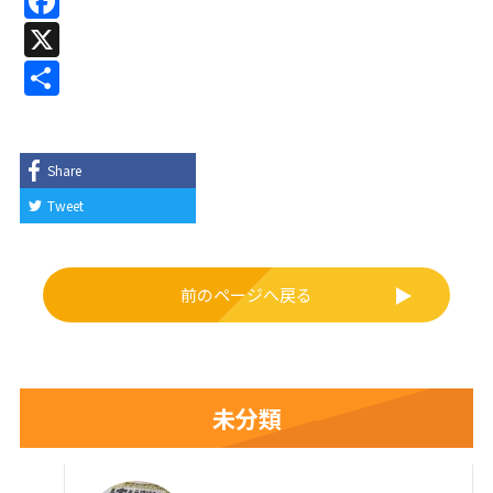
F
a
X
c
共
e
有
b
o
Share
o
Tweet
k
前のページへ戻る
未分類