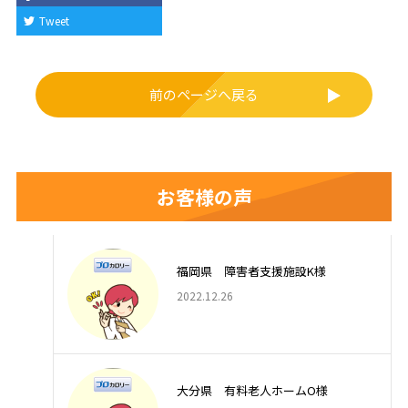
o
Tweet
k
前のページへ戻る
お客様の声
福岡県 障害者支援施設K様
2022.12.26
大分県 有料老人ホームO様