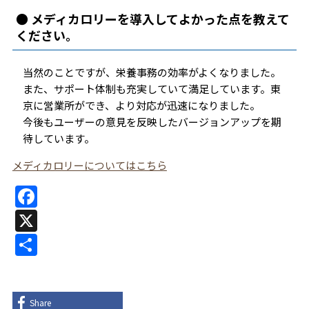
● メディカロリーを導入してよかった点を教えて
ください。
当然のことですが、栄養事務の効率がよくなりました。
また、サポート体制も充実していて満足しています。東
京に営業所ができ、より対応が迅速になりました。
今後もユーザーの意見を反映したバージョンアップを期
待しています。
メディカロリーについてはこちら
F
a
X
c
共
e
有
b
o
Share