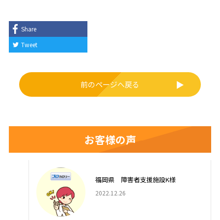
e
有
b
o
Share
o
Tweet
k
前のページへ戻る
お客様の声
福岡県 障害者支援施設K様
2022.12.26