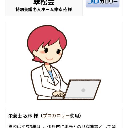
翠松会
特別養護老人ホーム伸幸苑 様
栄養士 坂林 様（
プロカロリー
使用）
当苑は平成9年4月、伊丹市に地元との共存施設として開