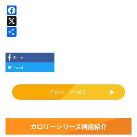
F
a
X
c
共
e
有
b
o
Share
o
Tweet
k
前のページへ戻る
カロリーシリーズ機能紹介