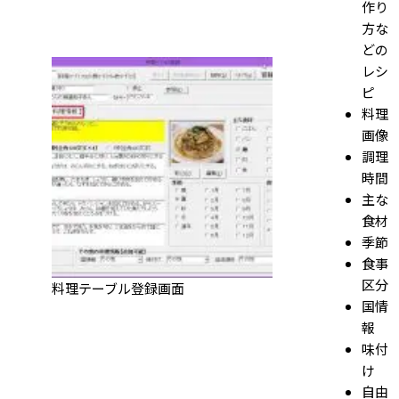
作り
方な
どの
レシ
ピ
料理
画像
調理
時間
主な
食材
季節
食事
区分
料理テーブル登録画面
国情
報
味付
け
自由